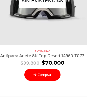
SIN EXISTENCIAS
ANTIPARRAS
Antiparra Ariete 8K Top Desert 14960-T073
El
El
$
70.000
$
99.800
precio
precio
original
actual
Comprar
era:
es:
$99.800.
$70.000.