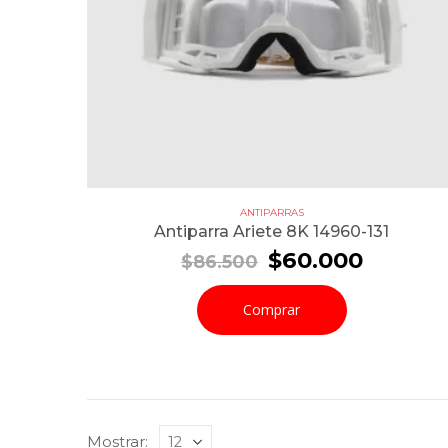
ANTIPARRAS
Antiparra Ariete 8K 14960-131
El
El
$
60.000
$
86.500
precio
precio
original
actual
Comprar
era:
es:
$86.500.
$60.00
Mostrar: