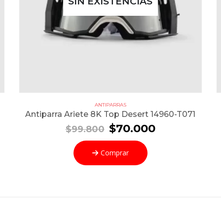
SIN EXISTENCIAS
ANTIPARRAS
Antiparra Ariete 8K Top Desert 14960-T071
El
El
$
70.000
$
99.800
precio
precio
original
actual
Comprar
era:
es:
0.
$99.800.
$70.000.