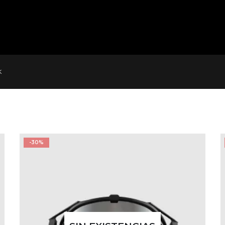
K
-30%