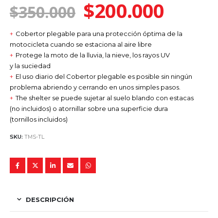
El
El
$
200.000
fuera de 5
$
350.000
precio
preci
Cobertor plegable para una protección óptima de la
original
actua
motocicleta cuando se estaciona al aire libre
Protege la moto de la lluvia, la nieve, los rayos UV
era:
es:
y la suciedad
El uso diario del Cobertor plegable es posible sin ningún
$350.000.
$200.
problema abriendo y cerrando en unos simples pasos.
The shelter se puede sujetar al suelo blando con estacas
(no incluidos) o atornillar sobre una superficie dura
(tornillos incluidos)
SKU:
TMS-TL
DESCRIPCIÓN