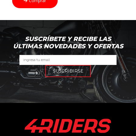
Comprar
era:
es:
$250.000.
$200.000.
SUSCRÍBETE Y RECIBE LAS
ÚLTIMAS NOVEDADES Y OFERTAS