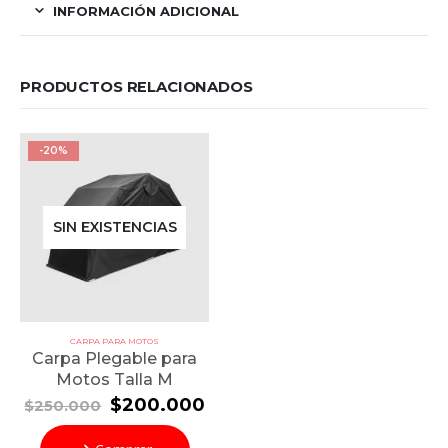
INFORMACIÓN ADICIONAL
PRODUCTOS RELACIONADOS
-20%
SIN EXISTENCIAS
CARPA PARA MOTOS
Carpa Plegable para
Motos Talla M
El
El
$
200.000
$
250.000
precio
precio
original
actual