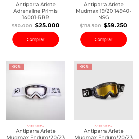
Antiparra Ariete
Antiparra Ariete
Adrenaline Primis
Mudmax 19/20 14940-
14001-RRR
NSG
El
El
El
El
$
25.000
$
59.250
$
50.000
$
118.500
precio
precio
precio
pre
original
actual
original
actu
Comprar
Comprar
era:
es:
era:
es:
$50.000.
$25.000.
$118.500.
$59
-50%
-50%
ANTIPARRAS
ANTIPARRAS
Antiparra Ariete
Antiparra Ariete
Mudmax Enduro/20/23
Mudmax Enduro/20/23