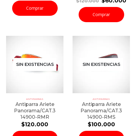
El
El
$
60.000
$
120.000
original
actual
precio
pre
Comprar
era:
es:
original
act
Comprar
$46.200.
$23.100.
era:
es:
$120.000.
$6
SIN EXISTENCIAS
SIN EXISTENCIAS
ANTIPARRAS
ANTIPARRAS
Antiparra Ariete
Antiparra Ariete
Panorama/CAT.3
Panorama/CAT.3
14900-RMR
14900-RMS
$
120.000
$
100.000