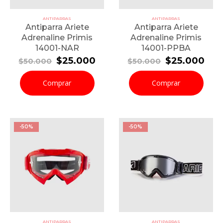
ANTIPARRAS
ANTIPARRAS
Antiparra Ariete
Antiparra Ariete
Adrenaline Primis
Adrenaline Primis
14001-NAR
14001-PPBA
El
El
El
El
$
25.000
$
25.000
$
50.000
$
50.000
precio
precio
precio
pre
original
actual
original
act
Comprar
Comprar
era:
es:
era:
es:
$50.000.
$25.000.
$50.000.
$25
-50%
-50%
ANTIPARRAS
ANTIPARRAS