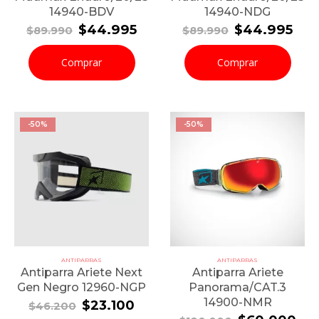
14940-BDV
14940-NDG
El
El
El
El
$
44.995
$
44.995
$
89.990
$
89.990
precio
precio
precio
pre
original
actual
original
act
Comprar
Comprar
era:
es:
era:
es:
$89.990.
$44.995.
$89.990.
$44
-50%
-50%
ANTIPARRAS
ANTIPARRAS
Antiparra Ariete Next
Antiparra Ariete
Gen Negro 12960-NGP
Panorama/CAT.3
14900-NMR
El
El
$
23.100
$
46.200
precio
precio