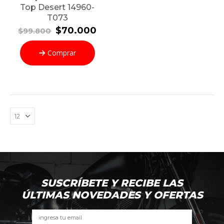
Top Desert 14960-
T073
El
El
$
70.000
$
99.800
precio
precio
original
actual
Comprar
era:
es:
$99.800.
$70.000.
SUSCRÍBETE Y RECIBE LAS
ÚLTIMAS NOVEDADES Y OFERTAS