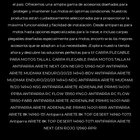
el país. Ofrecemos una amplia gama de accesorios diseñados para
proteger y mantener tus motos en óptimas condiciones. Nuestros
productos están cuidadosamente seleccionados para proporcionar la
máxima funcionalidad y facilidad de instalación. Desde antiparras para
motos hasta opciones especializadas para la nieve, e incluso carpas
plegables diseñadas especialmente para motos, encontrarás los mejores
accesorios que se adaptan a tus necesidades. ¡Explora nuestra tienda
ahora y descubre las soluciones perfectas para ti!
CARPA PLEGABLE
PARA MOTOS TALLA L
CARPA PLEGABLE PARA MOTOS TALLA M
ANTIPARRA ARIETE NEXT GEN NEGRO 12960-NGP
ANTIPARRA
ARIETE MUDMAX ENDURO/20/23 14940-BDV
ANTIPARRA ARIETE
MUDMAX ENDURO/20/23 14940-NDG
ANTIPARRA ARIETE MUDMAX
19/20 14940-NSG
ANTIPARRA ARIETE ADRENALINE PRIMIS 14001-
PPBA
ANTIPARRA RC FLOW 13950-FNGO
ANTIPARRA RC FLOW
13950-FABR
ANTIPARRA ARIETE ADRENALINE PRIMIS 14001-NAR
ANTIPARRA ARIETE ADRENALINE PRIMIS 14001-RRR
ANTIPARRA
ARIETE 8K 14960-131
Antiparra ARIETE 8K TOP DESERT 14960-T073
Antiparra ARIETE 8K TOP DESERT 14960-T071
ANTIPARRA ARIETE
NEXT GEN ROJO 12960-RPR