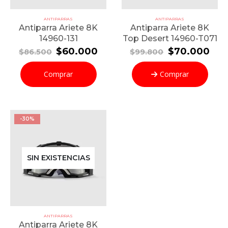
ANTIPARRAS
ANTIPARRAS
Antiparra Ariete 8K
Antiparra Ariete 8K
14960-131
Top Desert 14960-T071
El
El
El
El
$
60.000
$
70.000
$
86.500
$
99.800
precio
precio
precio
pre
original
actual
original
act
Comprar
Comprar
era:
es:
era:
es:
$86.500.
$60.000.
$99.800.
$70
-30%
SIN EXISTENCIAS
ANTIPARRAS
Antiparra Ariete 8K