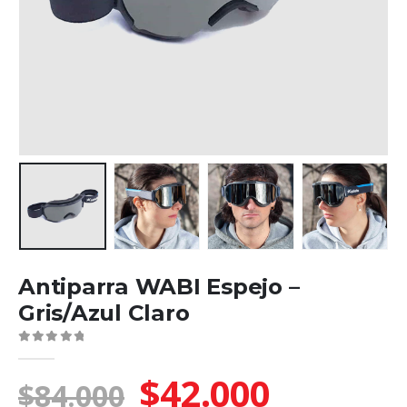
Antiparra WABI Espejo –
Gris/Azul Claro
0
El
El
$
42.000
fuera de 5
$
84.000