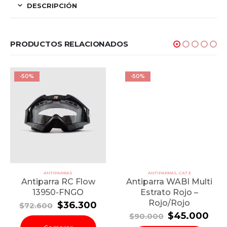
DESCRIPCIÓN
PRODUCTOS RELACIONADOS
-50%
-50%
ANTIPARRAS
ANTIPARRAS
,
CAT.3
Antiparra RC Flow
Antiparra WABI Multi
13950-FNGO
Estrato Rojo –
Rojo/Rojo
El
El
$
36.300
$
72.600
precio
precio
El
El
$
45.000
$
90.000
original
actual
ecio
precio
pre