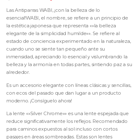
precio
precio
Las Antiparras WABI, ¡con la belleza de lo
original
actual
esencial!WABI, el nombre, se refiere a un principio de
la estética japonesa que representa «»la belleza
era:
es:
elegante de la simplicidad humilde»». Se refiere al
$84.000.
$42.000
estado de conciencia experimentado en la naturaleza,
cuando uno se siente tan pequeño ante su
inmensidad, apreciando lo esencial y vislumbrando la
belleza y la armonía en todas partes, sintiendo paz a su
alrededor.
Es un accesorio elegante con líneas clásicas y sencillas,
con ecos del pasado que dan lugar a un producto
moderno. ¡Consíguelo ahora!
La lente «»Silver Chrome»» es una lente espejada que
reduce significativamente los reflejos. Recomendado
para caminos expuestos al sol incluso con cortos
pasajes en áreas sombreadas. Estas son lentes