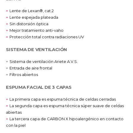
Lente de Lexan®, cat.2
Lente espejada plateada
Sin distorsión óptica
Mejor tratamiento anti-vaho
Protección total contra radiaciones UV
SISTEMA DE VENTILACIÓN
Sistema de ventilación Ariete A.V.S.
Entrada de aire frontal
Filtros abiertos
ESPUMA FACIAL DE 3 CAPAS
La primera capa es espuma técnica de celdas cerradas
La segunda capa es espuma técnica súper suave de celdas
abiertas
La tercera capa de CARBON X hipoalergénico en contacto
con la piel