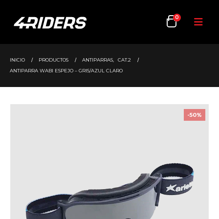
0
INICIO
PRODUCTOS
ANTIPARRAS
,
CAT.2
ANTIPARRA WABI ESPEJO – GRIS/AZUL CLARO
-50%