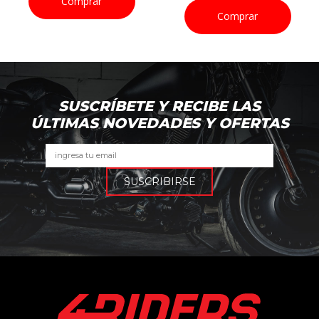
Comprar
era:
es:
tual
original
act
Comprar
$72.600.
$36.300.
era:
es:
7.000.
$90.000.
$45
SUSCRÍBETE Y RECIBE LAS
ÚLTIMAS NOVEDADES Y OFERTAS