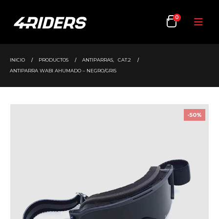
0
INICIO
PRODUCTOS
ANTIPARRAS
,
CAT.2
ANTIPARRA WABI AHUMADO – NEGRO/GRIS
-50%