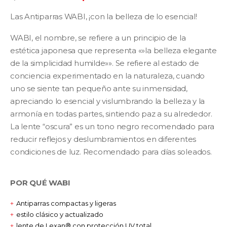
precio
precio
Las Antiparras WABI, ¡con la belleza de lo esencial!
original
actual
WABI, el nombre, se refiere a un principio de la
era:
es:
estética japonesa que representa «»la belleza elegante
de la simplicidad humilde»». Se refiere al estado de
$79.000.
$39.500
conciencia experimentado en la naturaleza, cuando
uno se siente tan pequeño ante su inmensidad,
apreciando lo esencial y vislumbrando la belleza y la
armonía en todas partes, sintiendo paz a su alrededor.
La lente “oscura” es un tono negro recomendado para
reducir reflejos y deslumbramientos en diferentes
condiciones de luz. Recomendado para días soleados.
POR QUÉ WABI
Antiparras compactas y ligeras
estilo clásico y actualizado
lente de Lexan® con protección UV total