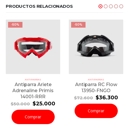
PRODUCTOS RELACIONADOS
-50%
-50%
ANTIPARRAS
ANTIPARRAS
Antiparra Ariete
Antiparra RC Flow
Adrenaline Primis
13950-FNGO
14001-RRR
El
El
$
36.300
$
72.600
precio
pre
El
El
$
25.000
$
50.000
original
actu
precio
precio
Comprar
era:
es:
original
actual
Comprar
$72.600.
$36
era:
es:
$50.000.
$25.000.