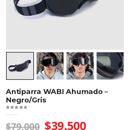
Antiparra WABI Ahumado –
Negro/Gris
0
El
El
$
39.500
fuera de 5
$
79.000