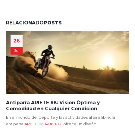
RELACIONADO
POSTS
07
Ago
 Visión Óptima y
Antiparra Ariete Adre
uier Condición
Rendimiento y Protec
s actividades al aire libre, la
En el emocionante mundo de
31
ofrece un diseño...
seguridad y la visión clara s