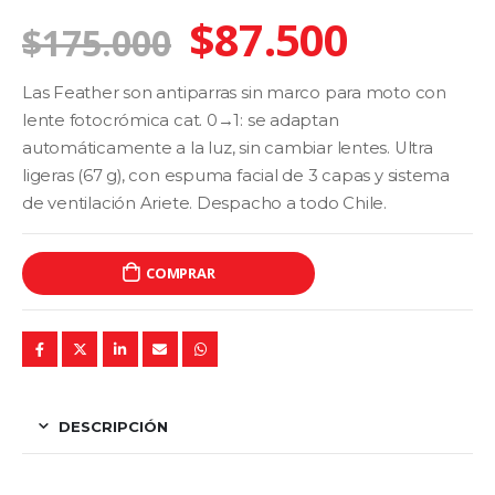
0
El
El
$
87.500
fuera de 5
$
175.000
precio
precio
Las Feather son antiparras sin marco para moto con
original
actual
lente fotocrómica cat. 0→1: se adaptan
automáticamente a la luz, sin cambiar lentes. Ultra
era:
es:
ligeras (67 g), con espuma facial de 3 capas y sistema
$175.000.
$87.50
de ventilación Ariete. Despacho a todo Chile.
COMPRAR
DESCRIPCIÓN